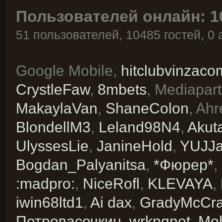
Пользователей онлайн: 1
51 пользователей, 10485 гостей,
Google Mobile,
hitclubvinzaco
CrystleFaw
,
8mbets
,
Mediapart
MakaylaVan
,
ShaneColon
,
Ahr
BlondellM3
,
Leland98N4
,
Akut
UlyssesLie
,
JanineHold
,
YUJJa
Bogdan_Palyanitsa
,
*Фюрер*
,
:madpro:
,
NiceRofl
,
KLEVAYA
,
iwin68ltd1
,
Ai dax
,
GradyMcCr
Петровасечкин
,
wrkngnet
,
Mo