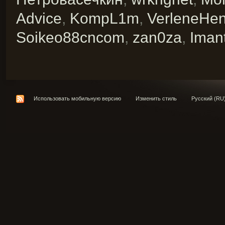
Advice
,
KompL1m
,
VerleneHe
Soikeo88cncom
,
zan0za
,
Iman
Использовать мобильную версию
Изменить стиль
Русский (RU