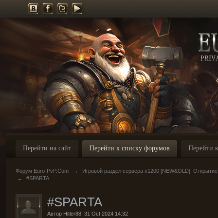
Перейти на сайт
Перейти к списку форумов
Перейти к
Форум Euro-PvP.Com
→
Игровой раздел сервера х1200 [NEW&OLD]! Открытие
→
#SPARTA
#SPARTA
Автор
Hitler88
,
31 Oct 2024 14:32