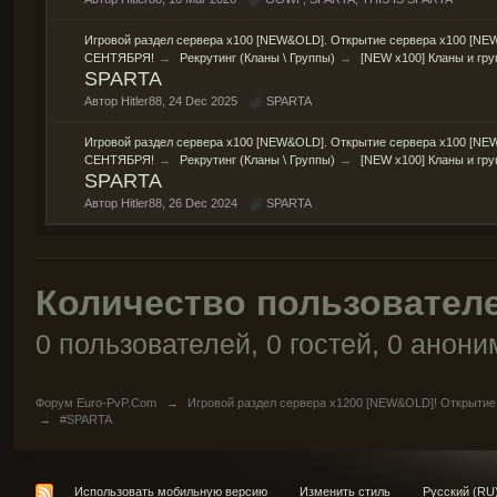
Игровой раздел сервера х100 [NEW&OLD]. Открытие сервера х100 [NEW
СЕНТЯБРЯ!
→
Рекрутинг (Кланы \ Группы)
→
[NEW x100] Кланы и гр
SPARTA
Автор
Hitler88
,
24 Dec 2025
SPARTA
Игровой раздел сервера х100 [NEW&OLD]. Открытие сервера х100 [NEW
СЕНТЯБРЯ!
→
Рекрутинг (Кланы \ Группы)
→
[NEW x100] Кланы и гр
SPARTA
Автор
Hitler88
,
26 Dec 2024
SPARTA
Количество пользователе
0 пользователей, 0 гостей, 0 анон
Форум Euro-PvP.Com
→
Игровой раздел сервера х1200 [NEW&OLD]! Открытие
→
#SPARTA
Использовать мобильную версию
Изменить стиль
Русский (RU