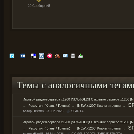
20 Cообщений
Темы с аналогичными тега
Игровой раздел сервера х1200 [NEW&OLD]! Открытие сервера x1200 [N
S
→
Рекрутинг (Кланы \ Группы)
→
[NEW x1200] Кланы и группы
→
Автор
Hitler88
,
23 Jun 2026
SPARTA
Игровой раздел сервера х1200 [NEW&OLD]! Открытие сервера x1200 [N
S
→
Рекрутинг (Кланы \ Группы)
→
[NEW x1200] Кланы и группы
→
Автор
Hitler88
,
16 Mar 2026
GGWP
,
SPARTA
,
THIS IS SPARTA