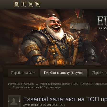
Перейти на сайт
Перейти к списку форумов
Перейти к
Форум Euro-PvP.Com
→
Игровой раздел сервера х1200 [NEW&OLD]! Открытие
→
Еssential залетают на ТОП проект мира
Еssential залетают на ТОП п
Автор
RomaT6l
,
16 Mar 2026 16:34