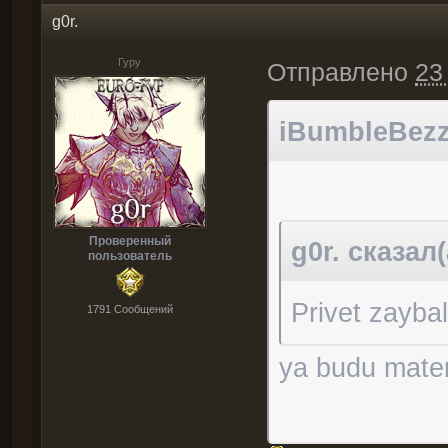
g0r.
Гуру
Отправлено
23
iBumbleBezzy
Проверенный
g0r. сказал(
пользователь
Privet zaybal
1791 Cообщений
ya budu mater