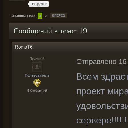
Рекрутинг
ВПЕРЕД
Страница 1 из 2
1
2
Сообщений в теме: 19
RomaT6l
Прохожий
Отправлено
16
Всем здрас
Пользователь
проект мира
5 Cообщений
удовольств
сервере!!!!!!!