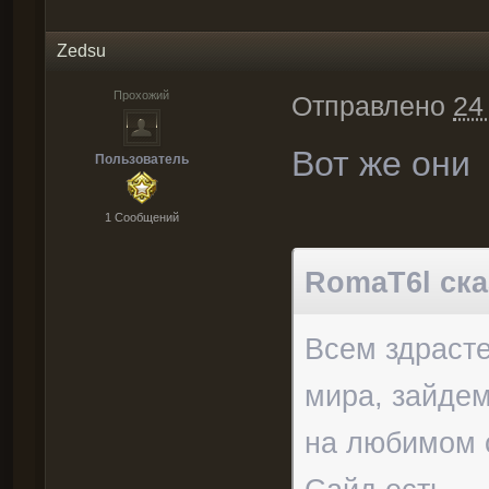
Zedsu
Прохожий
Отправлено
24
Вот же они
Пользователь
1 Cообщений
RomaT6l сказ
Всем здраст
мира, зайдем
на любимом се