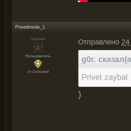
PrivetInside_1
Писатель
Отправлено
24
Пользователь
g0r. сказал(а
14 Cообщений
Privet zaybal
)