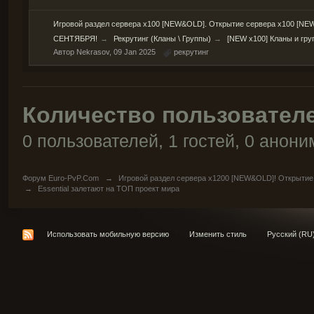
Игровой раздел сервера х100 [NEW&OLD]. Открытие сервера х100 [NEW
СЕНТЯБРЯ!
→
Рекрутинг (Кланы \ Группы)
→
[NEW x100] Кланы и гр
Автор
Nekrasov
,
09 Jan 2025
рекрутинг
Количество пользователе
0 пользователей, 1 гостей, 0 анон
Форум Euro-PvP.Com
→
Игровой раздел сервера х1200 [NEW&OLD]! Открытие
→
Еssential залетают на ТОП проект мира
Использовать мобильную версию
Изменить стиль
Русский (RU