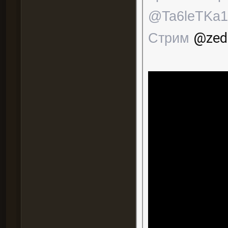
@Ta6leTKa1
Стрим
@zed