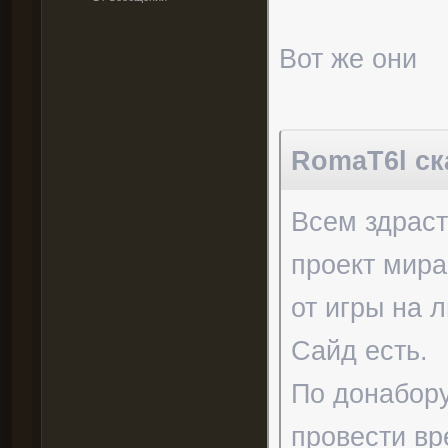
Вот же они
RomaT6l ска
Всем здрас
проект мира
от игры на л
Сайд есть.
По донабору
провести в