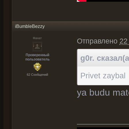
iBumbleBezzy
Фанат
Отправлено
22
Проверенный
g0r. сказал(а
пользователь
Privet zaybal
62 Cообщений
ya budu mat