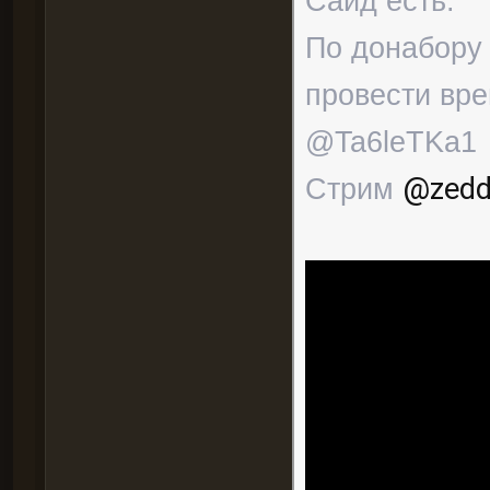
Сайд есть.
По донабору 
провести вр
@Ta6leTKa1
Стрим
@zedd