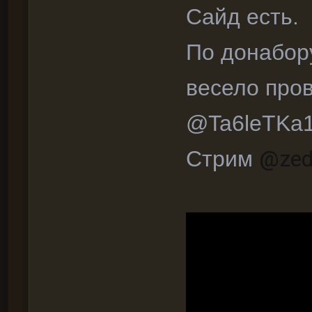
Сайд есть.
По донабор
весело про
@Ta6leTKa
@zed
Стрим