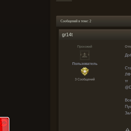
Сообщений в теме: 2
gr14t
Прохожий
Отп
До
Пользователь
Ст
ЛФ
3 Cообщений
тг
@D
Вс
Пу
Зал