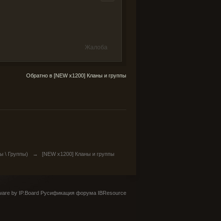
Жалоба
Обратно в [NEW x1200] Кланы и группы
ы \ Группы)
→
[NEW x1200] Кланы и группы
are by IP.Board
Русификация форума IBResource