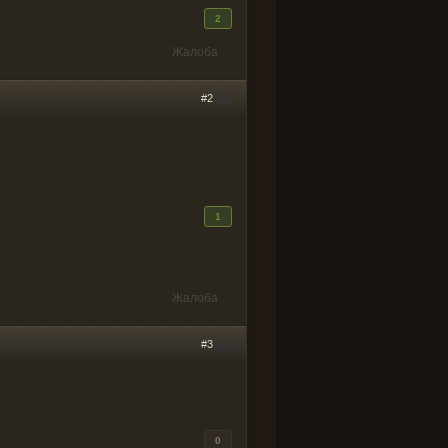
2
Жалоба
#2
1
Жалоба
#3
0