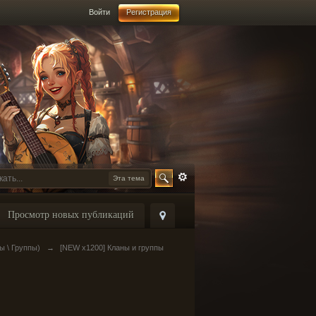
Войти
Регистрация
Эта тема
Просмотр новых публикаций
ы \ Группы)
→
[NEW x1200] Кланы и группы