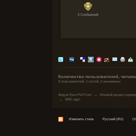
5 Cообщений
Количество пользователей, читающ
0 пользователей, 1 гостей, 0 анонимных
Форум Euro-PvP.Com
→
Игровой раздел серве
→
SWC идут
Изменить стиль
Русский (RU)
От