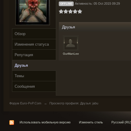
Активность: 05 Oct 2015 09:29
OFFLINE
Друзья
Обзор
Изменения статуса
GurManLee
Репутация
Друзья
Темы
Сообщения
Форум Euro-PvP.Com
→
Просмотр профиля: Друзья: jabu
Использовать мобильную версию
Изменить стиль
Русский (RU