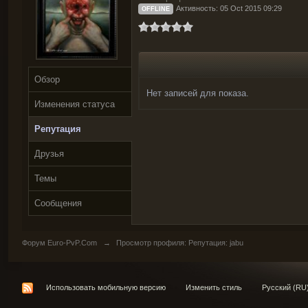
Активность: 05 Oct 2015 09:29
OFFLINE
Обзор
Нет записей для показа.
Изменения статуса
Репутация
Друзья
Темы
Сообщения
Форум Euro-PvP.Com
→
Просмотр профиля: Репутация: jabu
Использовать мобильную версию
Изменить стиль
Русский (RU