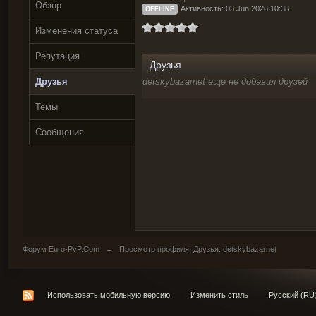
Обзор
Активность: 03 Jun 2026 10:38
OFFLINE
Изменения статуса
Репутация
Друзья
Друзья
detskybazarnet еще не добавил друзей
Темы
Сообщения
Форум Euro-PvP.Com
→
Просмотр профиля: Друзья: detskybazarnet
Использовать мобильную версию
Изменить стиль
Русский (RU