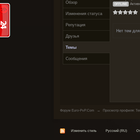
Обзор
Активн
OFFLINE
Изменения статуса
Репутация
Нет тем для
Друзья
Темы
Сообщения
Форум Euro-PvP.Com
→
Просмотр профиля: Тем
Изменить стиль
Русский (RU)
От