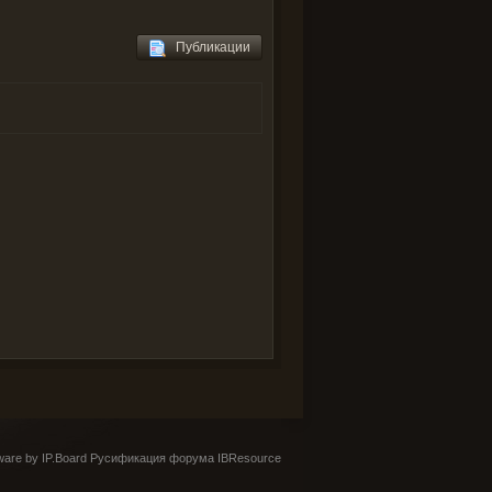
Публикации
are by IP.Board
Русификация форума IBResource